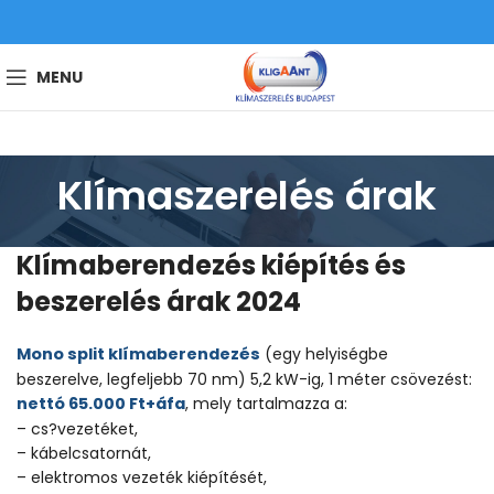
MENU
Klímaszerelés árak
Klímaberendezés kiépítés és
beszerelés árak 2024
Mono split klímaberendezés
(egy helyiségbe
beszerelve, legfeljebb 70 nm) 5,2 kW-ig, 1 méter csövezést:
nettó 65.000 Ft+áfa
, mely tartalmazza a:
– cs?vezetéket,
– kábelcsatornát,
– elektromos vezeték kiépítését,