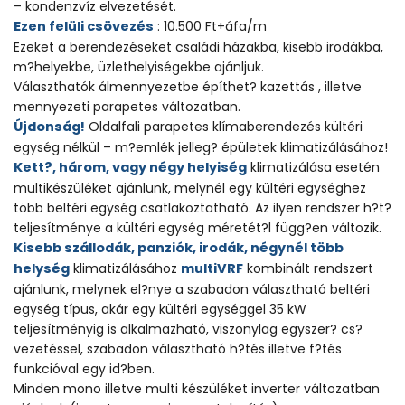
– kondenzvíz elvezetését.
Ezen felüli csövezés
: 10.500 Ft+áfa/m
Ezeket a berendezéseket családi házakba, kisebb irodákba,
m?helyekbe, üzlethelyiségekbe ajánljuk.
Választhatók álmennyezetbe építhet? kazettás , illetve
mennyezeti parapetes változatban.
Újdonság!
Oldalfali parapetes klímaberendezés kültéri
egység nélkül – m?emlék jelleg? épületek klimatizálásához!
Kett?, három, vagy négy helyiség
klimatizálása esetén
multikészüléket ajánlunk, melynél egy kültéri egységhez
több beltéri egység csatlakoztatható. Az ilyen rendszer h?t?
teljesítménye a kültéri egység méretét?l függ?en változik.
Kisebb szállodák, panziók, irodák, négynél több
helység
klimatizálásához
multiVRF
kombinált rendszert
ajánlunk, melynek el?nye a szabadon választható beltéri
egység típus, akár egy kültéri egységgel 35 kW
teljesítményig is alkalmazható, viszonylag egyszer? cs?
vezetéssel, szabadon választható h?tés illetve f?tés
funkcióval egy id?ben.
Minden mono illetve multi készüléket inverter változatban