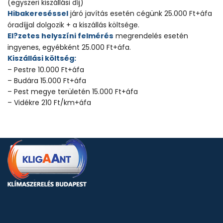
(egyszeri kiszállási díj)
Hibakereséssel
járó javítás esetén cégünk 25.000 Ft+áfa
óradíjjal dolgozik + a kiszállás költsége.
El?zetes helyszíni felmérés
megrendelés esetén
ingyenes, egyébként 25.000 Ft+áfa.
Kiszállási költség:
– Pestre 10.000 Ft+áfa
– Budára 15.000 Ft+áfa
– Pest megye területén 15.000 Ft+áfa
– Vidékre 210 Ft/km+áfa