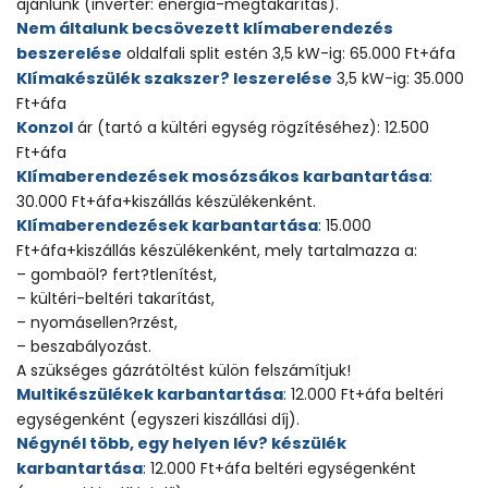
ajánlunk (inverter: energia-megtakarítás).
Nem általunk becsövezett klímaberendezés
beszerelése
oldalfali split estén 3,5 kW-ig: 65.000 Ft+áfa
Klímakészülék szakszer? leszerelése
3,5 kW-ig: 35.000
Ft+áfa
Konzol
ár (tartó a kültéri egység rögzítéséhez): 12.500
Ft+áfa
Klímaberendezések mosózsákos karbantartása
:
30.000 Ft+áfa+kiszállás készülékenként.
Klímaberendezések karbantartása
: 15.000
Ft+áfa+kiszállás készülékenként, mely tartalmazza a:
– gombaöl? fert?tlenítést,
– kültéri-beltéri takarítást,
– nyomásellen?rzést,
– beszabályozást.
A szükséges gázrátöltést külön felszámítjuk!
Multikészülékek karbantartása
: 12.000 Ft+áfa beltéri
egységenként (egyszeri kiszállási díj).
Négynél több, egy helyen lév? készülék
karbantartása
: 12.000 Ft+áfa beltéri egységenként