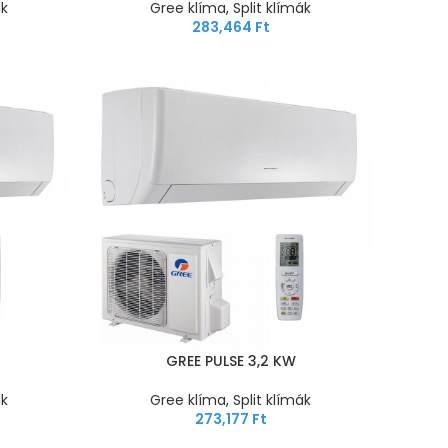
ák
Gree klíma
,
Split klímák
283,464
Ft
GREE PULSE 3,2 KW
ák
Gree klíma
,
Split klímák
273,177
Ft