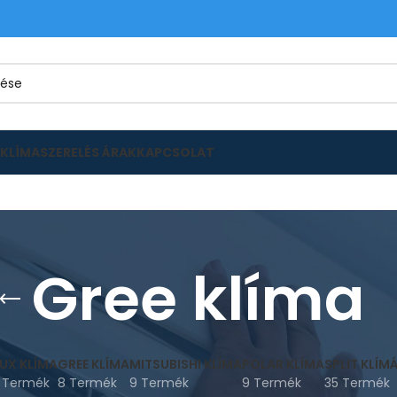
KLÍMASZERELÉS ÁRAK
KAPCSOLAT
Gree klíma
UX KLÍMA
GREE KLÍMA
MITSUBISHI KLÍMA
POLAR KLÍMA
SPLIT KLÍM
 Termék
8 Termék
9 Termék
9 Termék
35 Termék