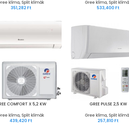
ree klíma
,
Split klímák
Gree klíma
,
Split klím
351,282
Ft
533,400
Ft
REE COMFORT X 5,2 KW
GREE PULSE 2,5 KW
ree klíma
,
Split klímák
Gree klíma
,
Split klím
439,420
Ft
257,810
Ft