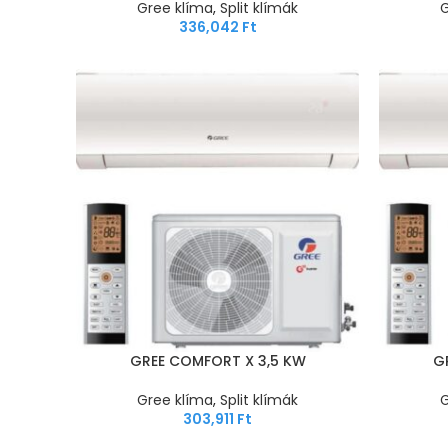
Gree klíma
,
Split klímák
G
336,042
Ft
GREE COMFORT X 3,5 KW
G
Gree klíma
,
Split klímák
G
303,911
Ft