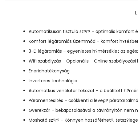
L
Automatikusan tisztuló sz?r? – optimális komfort
Komfort légáramlás üzemmód – komfort h?tésben
3-D légáramlás – egyenletes h?mérséklet az egés
Wifi szabályzás – Opcionális – Online szabályozási
Eneriahatékonyság
Inverteres technológia
Automatkus ventilátor fokozat – a beálított h?mér
Páramentesítés – csökkenti a leveg? páratartalmá
Gyerekzár – bekapcsolásával a távirányítón ne
Mosható sz?r? – Könnyen hozzáférhet?, tetsz?le