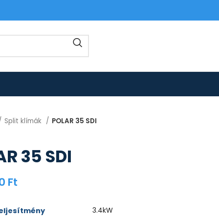
Split klímák
POLAR 35 SDI
R 35 SDI
00
Ft
3.4kW
teljesítmény