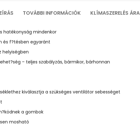
EÍRÁS
TOVÁBBI INFORMÁCIÓK
KLÍMASZERELÉS ÁR
 és hatékonyság mindenkor
 és f?tésben egyaránt
z helyiségben
 lehet?ség – teljes szabályzás, bármikor, bárhonnan
séklethez kiválasztja a szükséges ventilátor sebességet
t
m m?ködnek a gombok
gesen mosható