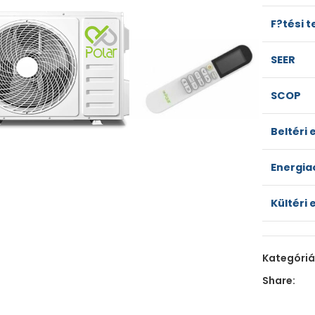
F?tési 
SEER
SCOP
lick to enlarge
Beltéri 
Energia
Kültéri 
Kategóriá
Share: