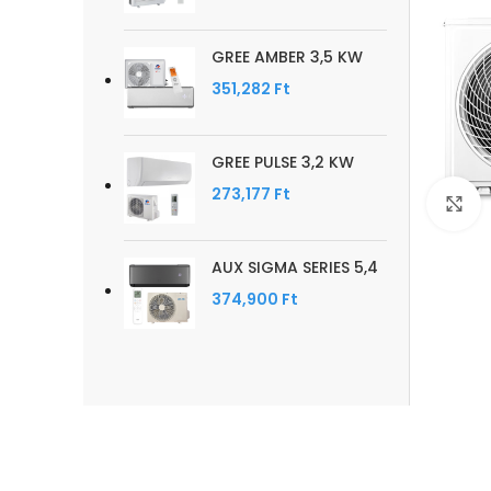
GREE AMBER 3,5 KW
351,282
Ft
GREE PULSE 3,2 KW
273,177
Ft
C
AUX SIGMA SERIES 5,4
374,900
Ft