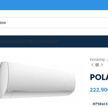
KLÍMASZERELÉS ÁRAK
KAPCSOLAT
Kezdőlap
POLA
222,9
H?tési 