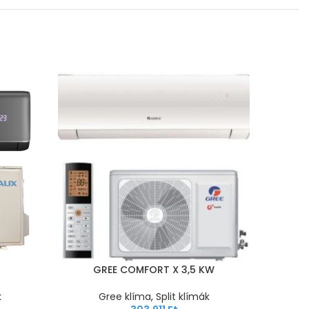
5
GREE COMFORT X 3,5 KW
G
k
Gree klíma
,
Split klímák