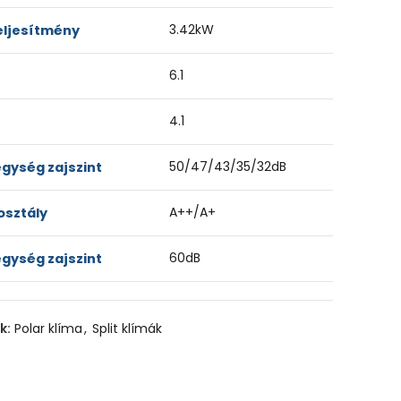
3.42kW
teljesítmény
6.1
4.1
50/47/43/35/32dB
egység zajszint
A++/A+
osztály
60dB
egység zajszint
k:
Polar klíma
,
Split klímák